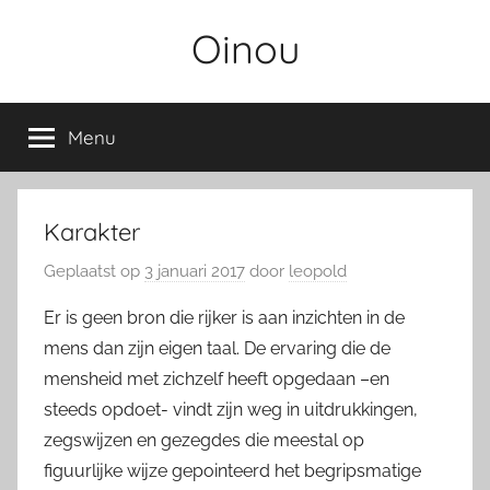
Ga
Oinou
naar
de
inhoud
Menu
Karakter
Geplaatst op
3 januari 2017
door
leopold
Er is geen bron die rijker is aan inzichten in de
mens dan zijn eigen taal. De ervaring die de
mensheid met zichzelf heeft opgedaan –en
steeds opdoet- vindt zijn weg in uitdrukkingen,
zegswijzen en gezegdes die meestal op
figuurlijke wijze gepointeerd het begripsmatige