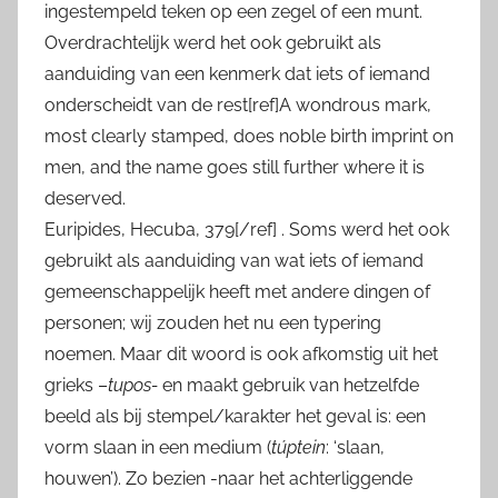
ingestempeld teken op een zegel of een munt.
Overdrachtelijk werd het ook gebruikt als
aanduiding van een kenmerk dat iets of iemand
onderscheidt van de rest
[ref]A wondrous mark,
most clearly stamped, does noble birth imprint on
men, and the name goes still further where it is
deserved.
Euripides, Hecuba, 379[/ref]
. Soms werd het ook
gebruikt als aanduiding van wat iets of iemand
gemeenschappelijk heeft met andere dingen of
personen; wij zouden het nu een typering
noemen. Maar dit woord is ook afkomstig uit het
grieks –
tupos-
en maakt gebruik van hetzelfde
beeld als bij stempel/karakter het geval is: een
vorm slaan in een medium (
túptein
: ‘slaan,
houwen’). Zo bezien -naar het achterliggende