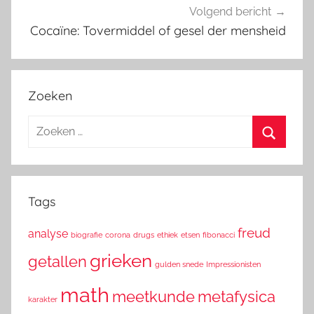
Volgend bericht
Cocaïne: Tovermiddel of gesel der mensheid
Zoeken
Zoeken
naar:
Zoeken
Tags
freud
analyse
biografie
corona
drugs
ethiek
etsen
fibonacci
grieken
getallen
gulden snede
Impressionisten
math
meetkunde
metafysica
karakter