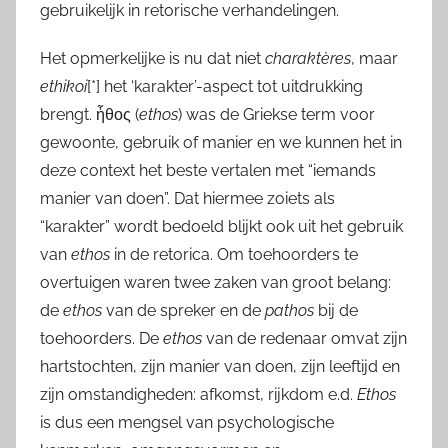
gebruikelijk in retorische verhandelingen.
Het opmerkelijke is nu dat niet
charaktères
, maar
ethikoi
[*]
het ‘karakter’-aspect tot uitdrukking
brengt. ἦθος (
ethos
) was de Griekse term voor
gewoonte, gebruik of manier en we kunnen het in
deze context het beste vertalen met “iemands
manier van doen”. Dat hiermee zoiets als
“karakter” wordt bedoeld blijkt ook uit het gebruik
van
ethos
in de retorica. Om toehoorders te
overtuigen waren twee zaken van groot belang:
de
ethos
van de spreker en de
pathos
bij de
toehoorders. De
ethos
van de redenaar omvat zijn
hartstochten, zijn manier van doen, zijn leeftijd en
zijn omstandigheden: afkomst, rijkdom e.d.
Ethos
is dus een mengsel van psychologische