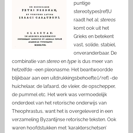
puntige
stereotypes
[ref]U
raadt het al:
stereos
komt ook uit het
Grieks en betekent
vast, solide, stabiel,
onveranderbaar. De
combinatie van
stereo
en
type
is dus meer van
hetzelfde -een pleonasme. Het beantwoordde
blijkbaar aan een uitdrukkingsbehoefte.[/ref]
-de
huichelaar, de lafaard, de vleier, de opschepper,
de pummel etc. Het werk was vermoedelijk
onderdeel van het retorische onderwijs van
Theophrastus, want het is overgeleverd in een
verzameling Byzantijnse retorische teksten. Ook
waren hoofdstukken met ‘karakterschetsen’