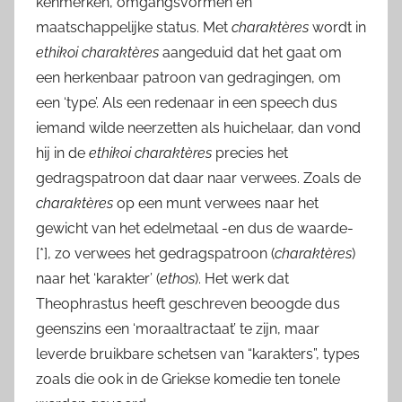
kenmerken, omgangsvormen en
maatschappelijke status. Met
charaktères
wordt in
ethikoi charaktères
aangeduid dat het gaat om
een herkenbaar patroon van gedragingen, om
een ‘type’. Als een redenaar in een speech dus
iemand wilde neerzetten als huichelaar, dan vond
hij in de
ethikoi charaktères
precies het
gedragspatroon dat daar naar verwees. Zoals de
charaktères
op een munt verwees naar het
gewicht van het edelmetaal -en dus de waarde-
[*]
, zo verwees het gedragspatroon (
charaktères
)
naar het ‘karakter’ (
ethos
). Het werk dat
Theophrastus heeft geschreven beoogde dus
geenszins een ‘moraaltractaat’ te zijn, maar
leverde bruikbare schetsen van “karakters”, types
zoals die ook in de Griekse komedie ten tonele