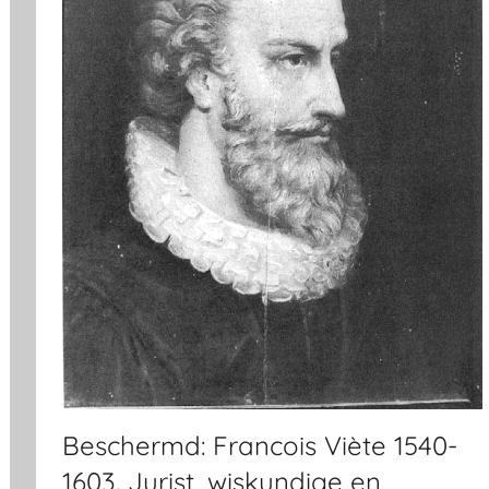
Beschermd: Francois Viète 1540-
1603. Jurist, wiskundige en