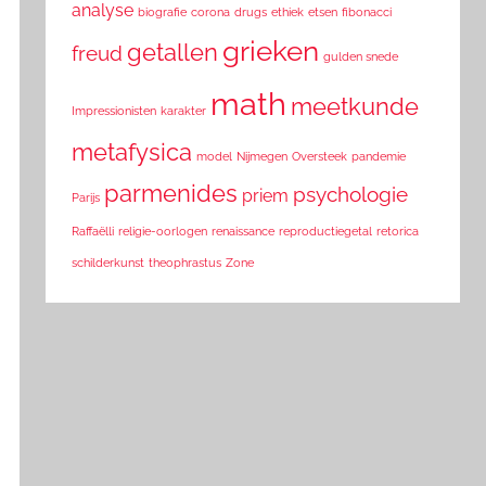
analyse
biografie
corona
drugs
ethiek
etsen
fibonacci
grieken
getallen
freud
gulden snede
math
meetkunde
Impressionisten
karakter
metafysica
model
Nijmegen
Oversteek
pandemie
parmenides
psychologie
priem
Parijs
Raffaëlli
religie-oorlogen
renaissance
reproductiegetal
retorica
schilderkunst
theophrastus
Zone